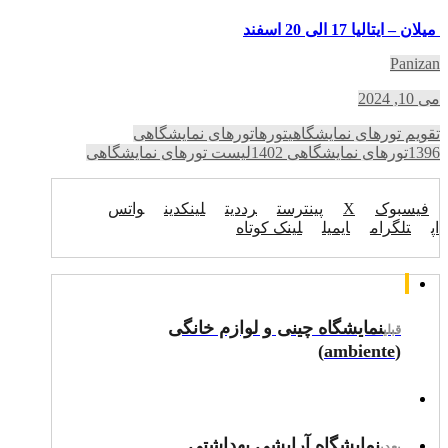
میلان – ایتالیا 17 الی 20 اسفند
Panizan
می 10, 2024
تقویم تورهای نمایشگاهی
تورها
تورهای نمایشگاهی
1396
تورهای نمایشگاهی 1402
لیست تورهای نمایشگاهی
فیسبوک
X
پینترست
رددیت
لینکدین
واتس
اپ
تلگرام
ایمیل
لینک کوتاه
نمایشگاه چینی و لوازم خانگی
قبلی
(ambiente)
نمایشگاه آرایشی بهداشتی
بعدی