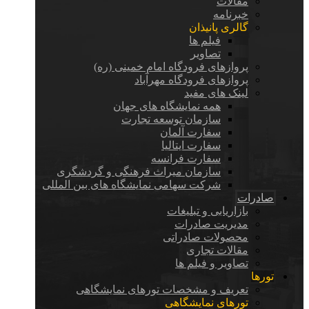
مقالات
خبرنامه
گالری پانیذان
فیلم ها
تصاویر
پروازهای فرودگاه امام خمینی (ره)
پروازهای فرودگاه مهرآباد
لینک های مفید
همه نمایشگاه های جهان
سازمان توسعه تجارت
سفارت آلمان
سفارت ایتالیا
سفارت فرانسه
سازمان میراث فرهنگی و گردشگری
شرکت سهامی نمایشگاه های بین المللی
صادرات
بازاریابی و تبلیغات
مدیریت صادرات
محصولات صادراتی
مقالات تجاری
تصاویر و فیلم ها
تورها
تعریف و مشخصات تورهای نمایشگاهی
تورهای نمایشگاهی