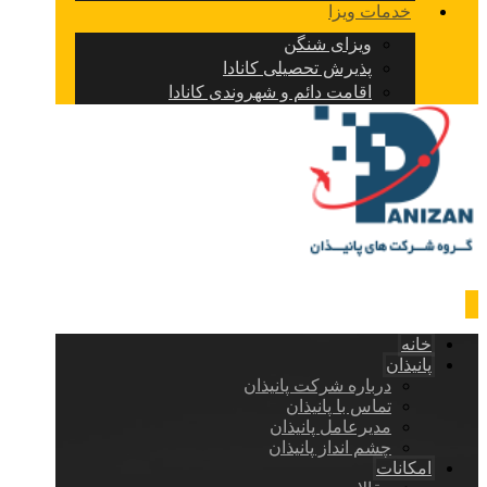
خدمات ویزا
ویزای شنگن
پذیرش تحصیلی کانادا
اقامت دائم و شهروندی کانادا
خانه
پانیذان
درباره شرکت پانیذان
تماس با پانیذان
مدیرعامل پانیذان
چشم انداز پانیذان
امکانات