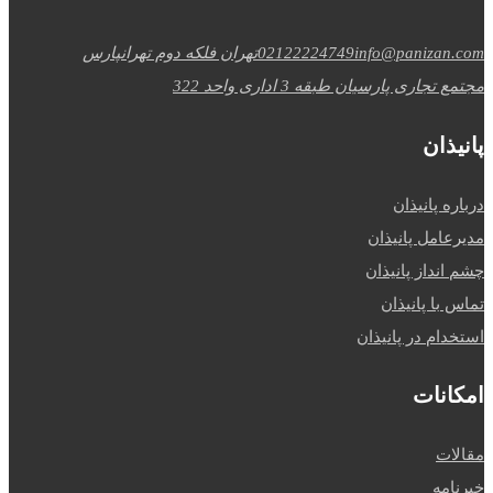
info@panizan.com
02122224749
تهران فلکه دوم تهرانپارس
مجتمع تجاری پارسیان طبقه 3 اداری واحد 322
پانیذان
درباره پانیذان
مدیرعامل پانیذان
چشم انداز پانیذان
تماس با پانیذان
استخدام در پانیذان
امکانات
مقالات
خبرنامه