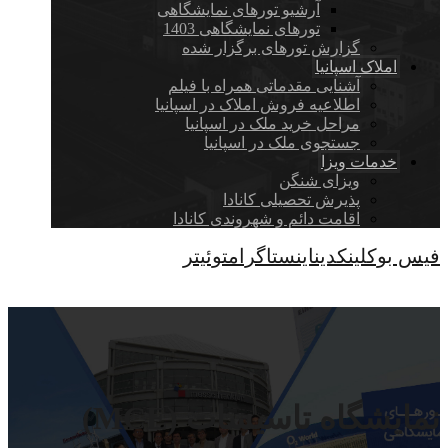
آرشیو تورهای نمایشگاهی
تورهای نمایشگاهی 1403
گزارش تورهای برگزار شده
املاک اسپانیا
آشنایی مقدماتی همراه با فیلم
اطلاعیه فروش املاک در اسپانیا
مراحل خرید ملک در اسپانیا
جستجوی ملک در اسپانیا
خدمات ویزا
ویزای شنگن
پذیرش تحصیلی کانادا
اقامت دائم و شهروندی کانادا
فیس بوک
لینکدین
اینستاگرام
توئیتر
کپی رایت © 2026
نمایشگاه تاسیسات (MCE)