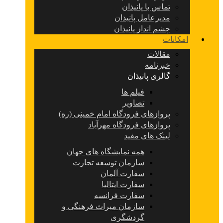
تماس با پانیذان
مدیرعامل پانیذان
چشم انداز پانیذان
امکانات
مقالات
خبرنامه
گالری پانیذان
فیلم ها
تصاویر
پروازهای فرودگاه امام خمینی (ره)
پروازهای فرودگاه مهرآباد
لینک های مفید
همه نمایشگاه های جهان
سازمان توسعه تجارت
سفارت آلمان
سفارت ایتالیا
سفارت فرانسه
سازمان میراث فرهنگی و
گردشگری