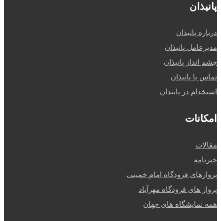
پانیذان
درباره پانیذان
مدیرعامل پانیذان
چشم انداز پانیذان
تماس با پانیذان
استخدام در پانیذان
امکانات
مقالات
خبرنامه
پروازهای فرودگاه امام خمینی
پرواز های فرودگاه مهرآباد
همه نمایشگاه های جهان