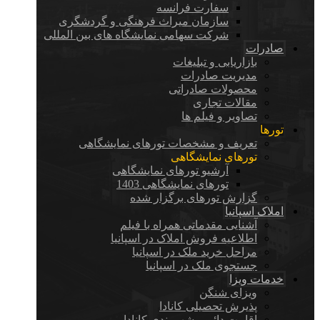
سفارت فرانسه
سازمان میراث فرهنگی و گردشگری
شرکت سهامی نمایشگاه های بین المللی
صادرات
بازاریابی و تبلیغات
مدیریت صادرات
محصولات صادراتی
مقالات تجاری
تصاویر و فیلم ها
تورها
تعریف و مشخصات تورهای نمایشگاهی
تورهای نمایشگاهی
آرشیو تورهای نمایشگاهی
تورهای نمایشگاهی 1403
گزارش تورهای برگزار شده
املاک اسپانیا
آشنایی مقدماتی همراه با فیلم
اطلاعیه فروش املاک در اسپانیا
مراحل خرید ملک در اسپانیا
جستجوی ملک در اسپانیا
خدمات ویزا
ویزای شنگن
پذیرش تحصیلی کانادا
اقامت دائم و شهروندی کانادا