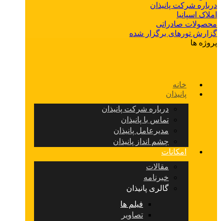
درباره شرکت پانیذان
املاک اسپانیا
محصولات صادراتی
گزارش تورهای برگزار شده
پروژه ها
خانه
پانیذان
درباره شرکت پانیذان
تماس با پانیذان
مدیرعامل پانیذان
چشم انداز پانیذان
امکانات
مقالات
خبرنامه
گالری پانیذان
فیلم ها
تصاویر