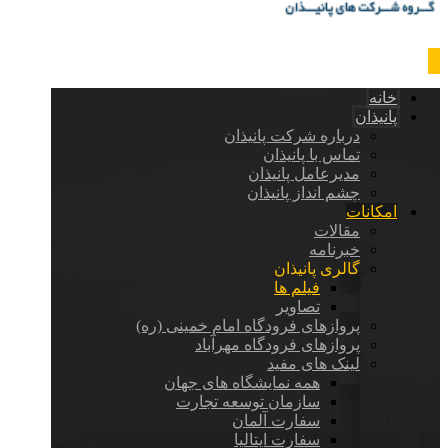
خانه
پانیذان
درباره شرکت پانیذان
تماس با پانیذان
مدیرعامل پانیذان
چشم انداز پانیذان
امکانات
مقالات
خبرنامه
گالری پانیذان
فیلم ها
تصاویر
پروازهای فرودگاه امام خمینی (ره)
پروازهای فرودگاه مهرآباد
لینک های مفید
همه نمایشگاه های جهان
سازمان توسعه تجارت
سفارت آلمان
سفارت ایتالیا