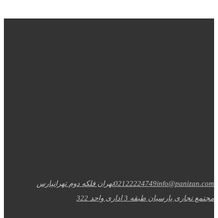
info@panizan.com
02122224749
تهران فلکه دوم تهرانپارس
مجتمع تجاری پارسیان طبقه 3 اداری واحد 322