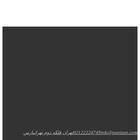
info@panizan.com
02122224749
تهران فلکه دوم تهرانپارس