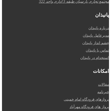
مجتمع تجاری پارسیان طبقه 3 اداری واحد 322
پانیذان
درباره پانیذان
مدیرعامل پانیذان
چشم انداز پانیذان
تماس با پانیذان
استخدام در پانیذان
امکانات
مقالات
خبرنامه
پروازهای فرودگاه امام خمینی
پرواز های فرودگاه مهرآباد