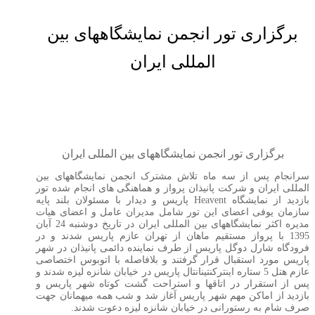
برگزاری تور انجمن نمایشگاههای بین
المللی ایران
برگزاری تور انجمن نمایشگاههای بین المللی ایران
سرانجام پس از سه ماه تلاش مشترک انجمن نمایشگاههای بین
المللی ایران و شرکت پانیذان پرواز و هماهنگی های انجام شده تور
بازدید از نمایشگاه
Heavent
پاریس و دیدار با مسئولان بلند پایه
سازمان یوفی اعضای این تور شامل مدیران عامل و اعضای هیات
مدیره اکثر نمایشگاههای بین المللی ایران در تاریخ دوشنبه 24 آبان
1395 با پرواز مستقیم ماهان از تهران عازم پاریس شدند و در
فرودگاه شارل دوگل پاریس از طرف نماینده دائمی پانیذان در شهر
پاریس مورد استقبال قرار گرفتند و بلافاصله با اتوبوس اختصاصی
عازم هتل 5 ستاره اینترکنتینانتال پاریس در خیابان شانزه لیزه شدند و
پس از استقرار در اتاقها و استراحت گشت کوتاه شهر پاریس و
بازدید از اماکن مهم شهر پاریس آغاز شد و شب همه میهمانان جهت
صرف شام به رستورانی در خیابان شانزه لیزه دعوت شدند.