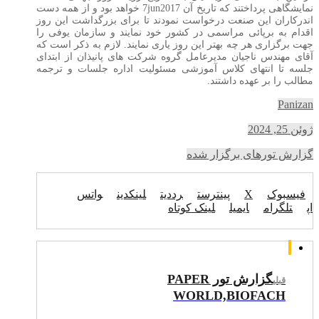
نمایشگاهی پرداختند که تاریخ آن
7jun2017
خواهد بود و از همه دست
اندرکاران این صنعت درخواست نمودند تا برای بزرگداشت این روز
اقدام به برپائی مراسمی در کشور خود نمایند و سازمان یوفی را
جهت برگزاری هر چه بهتر این روز یاری نمایند. لازم به ذکر است که
آقای مهندس ناجیان مدیرعامل گروه شرکت های پانیذان از ابتدای
جلسه تا انتهای کلاس آموزشی مسئولیت اداره جلسات و ترجمه
مطالب را بر عهده داشتند.
Panizan
ژوئن 25, 2024
گزارش تورهای برگزار شده
فیسبوک
X
پینترست
رددیت
لینکدین
واتس
اپ
تلگرام
ایمیل
لینک کوتاه
گزارش تور PAPER
قبلی
WORLD,BIOFACH