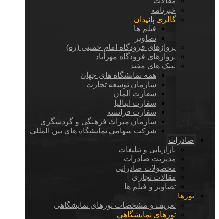
مقالات
خبرنامه
گالری پانیذان
فیلم ها
تصاویر
پروازهای فرودگاه امام خمینی (ره)
پروازهای فرودگاه مهرآباد
لینک های مفید
همه نمایشگاه های جهان
سازمان توسعه تجارت
سفارت آلمان
سفارت ایتالیا
سفارت فرانسه
سازمان میراث فرهنگی و گردشگری
شرکت سهامی نمایشگاه های بین المللی
صادرات
بازاریابی و تبلیغات
مدیریت صادرات
محصولات صادراتی
مقالات تجاری
تصاویر و فیلم ها
تورها
تعریف و مشخصات تورهای نمایشگاهی
تورهای نمایشگاهی