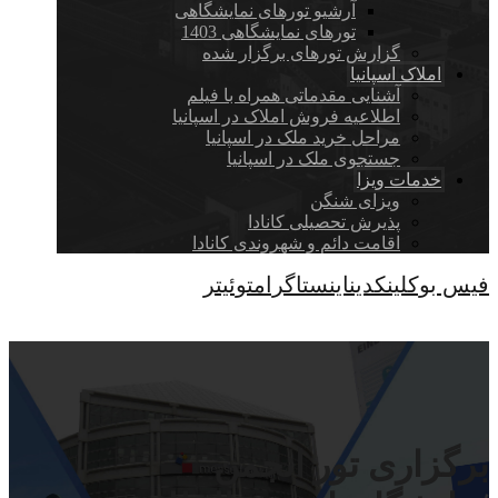
آرشیو تورهای نمایشگاهی
تورهای نمایشگاهی 1403
گزارش تورهای برگزار شده
املاک اسپانیا
آشنایی مقدماتی همراه با فیلم
اطلاعیه فروش املاک در اسپانیا
مراحل خرید ملک در اسپانیا
جستجوی ملک در اسپانیا
خدمات ویزا
ویزای شنگن
پذیرش تحصیلی کانادا
اقامت دائم و شهروندی کانادا
فیس بوک
لینکدین
اینستاگرام
توئیتر
کپی رایت © 2026
برگزاری تور انجمن