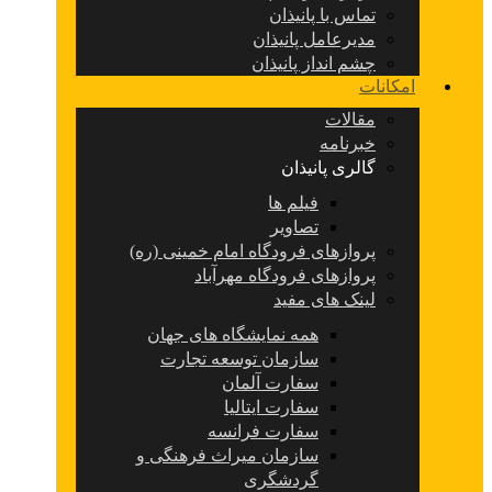
تماس با پانیذان
مدیرعامل پانیذان
چشم انداز پانیذان
امکانات
مقالات
خبرنامه
گالری پانیذان
فیلم ها
تصاویر
پروازهای فرودگاه امام خمینی (ره)
پروازهای فرودگاه مهرآباد
لینک های مفید
همه نمایشگاه های جهان
سازمان توسعه تجارت
سفارت آلمان
سفارت ایتالیا
سفارت فرانسه
سازمان میراث فرهنگی و
گردشگری