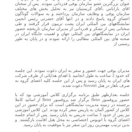
عنوان بزرگترین عضو سازمان یوفی قدردانی نمودند. پس از سخنان
اقای باراباس ،آقای کریستیان نیز به تحلیل بخش های مختلف
سازمان یوفی و وظایف سازمان پرداختند و به سوالات گوناگون
اعضای گروه پاسخ دادند و در انتها آقای حضرتی رئیس انجمن
نمایشگاههای بین المللی ایران پشت تریبون قرار گرفتند و طی
سخنانی پس از تشکر و قدردانی از مدیران سازمان تاریخچه حضور
ایران در نمایشگاههای بین المللی جهان و اهمیت جایگاه ایران در
صحنه های بین المللی مطالبی را ارائه نمودند و در پایان به طور
رسمی از
مدیران یوفی جهت حضور و سفر به ایران دعوت نمودند. این جلسه
که حدود 2 ساعت به طول انجامید با اهدای هدایائی از طرف شرکت
های ایران به پایان رسید و پس از این جلسه کلیه اعضای گروه به
صرف ناهار در هتل
Novotel
دعوت شدند.
جلسه بعدازظهر طبق برنامه برگزاری کلاس آموزشی بود که با
حضور پروفسور
Beier
برگزار شد پروفسور
Beier
از اساتید کاملا
برجسته در زمینه مدیریت نمایشگاهی است که برای حضور در این
کلاس از کشور آلمان به پاریس سفر کرده بودند. این کلاس آموزشی
نیز پس از حدود 3 ساعت تدریس به پایان رسید. پس از اتمام جلسه
اعضای گروه با اتوبوس اختصاصی به محل هتل اقامت بازگشتند. و
بدین ترتیب مهمترین روز این سفر نیز با موفقیت به پایان رسید.