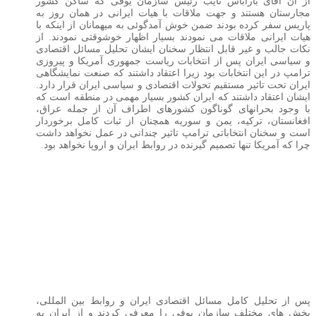
از آن آقای باراباس نایب رئیس سازمان یوفی که ساکن کشور
مجارستان هستند و جهت ملاقات با هیات ایرانی در همان روز به
پاریس سفر کرده بودند ضمن خوش آمدگوئی به میهمانان از اینکه با
هیات ایرانی ملاقات می نمودند بسیار اظهار خوشوقتی نمودند. از
نکات جالب و غیر قابل انتظار سخنان ایشان تحلیل مسائل اقتصادی
و سیاسی ایران پس از انتخابات ریاست جمهوری آمریکا و پیروزی
ترامپ در این انتخابات بود زیرا اعتقاد داشتند که صنعت نمایشگاهی
ایران تحت تاثیر مستقیم تحولات اقتصادی و سیاسی ایران قرار دارد.
ایشان اعتقاد داشتند که ایران کشور بسیار مهمی در منطقه است که
با وجود بحرانهای گوناگون کشورهای اطراف آن از جمله عراق،
افغانستان، ترکیه، یمن و سوریه همچنان از ثبات کامل برخوردار
است و سخنان انتخاباتی ترامپ تاثیر چندانی در عمل نخواهد داشت
چرا که آمریکا تنها تصمیم گیرنده در روابط ایران و اروپا نخواهد بود.
پس از تحلیل کامل مسائل اقتصادی ایران و روابط بین المللی،
بخش های مختلف سازمان یوفی را معرفی کردند و از ایران به