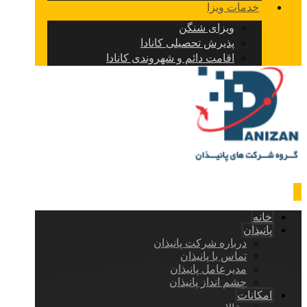
خدمات ویزا
ویزای شنگن
پذیرش تحصیلی کانادا
اقامت دائم و شهروندی کانادا
خانه
پانیذان
درباره شرکت پانیذان
تماس با پانیذان
مدیرعامل پانیذان
چشم انداز پانیذان
امکانات